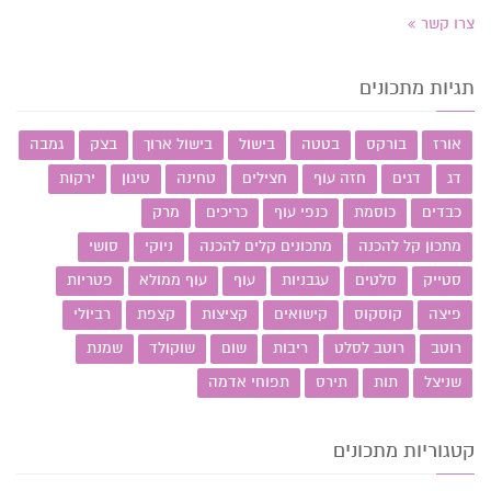
צרו קשר
תגיות מתכונים
אורז
בורקס
בטטה
בישול
בישול ארוך
בצק
גמבה
דג
דגים
חזה עוף
חצילים
טחינה
טיגון
ירקות
כבדים
כוסמת
כנפי עוף
כריכים
מרק
מתכון קל להכנה
מתכונים קלים להכנה
ניוקי
סושי
סטייק
סלטים
עגבניות
עוף
עוף ממולא
פטריות
פיצה
קוסקוס
קישואים
קציצות
קצפת
רביולי
רוטב
רוטב לסלט
ריבות
שום
שוקולד
שמנת
שניצל
תות
תירס
תפוחי אדמה
קטגוריות מתכונים