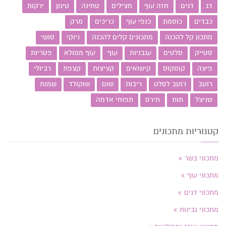
דג
דגים
חזה עוף
חצילים
טחינה
טיגון
ירקות
כבדים
כוסמת
כנפי עוף
כריכים
מרק
מתכון קל להכנה
מתכונים קלים להכנה
ניוקי
סושי
סטייק
סלטים
עגבניות
עוף
עוף ממולא
פטריות
פיצה
קוסקוס
קישואים
קציצות
קצפת
רביולי
רוטב
רוטב לסלט
ריבות
שום
שוקולד
שמנת
שניצל
תות
תירס
תפוחי אדמה
קטגוריות מתכונים
מתכוני בשר
מתכוני עוף
מתכוני דגים
מתכוני גבינות