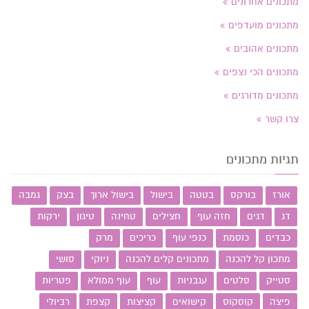
מתכונים אחרונים
מתכונים מועדפים
מתכונים אהובים
מתכונים הכי נצפים
מתכונים מדורגים
צרו קשר
תגיות מתכונים
אורז
בורקס
בטטה
בישול
בישול ארוך
בצק
גמבה
דג
דגים
חזה עוף
חצילים
טחינה
טיגון
ירקות
כבדים
כוסמת
כנפי עוף
כריכים
מרק
מתכון קל להכנה
מתכונים קלים להכנה
ניוקי
סושי
סטייק
סלטים
עגבניות
עוף
עוף ממולא
פטריות
פיצה
קוסקוס
קישואים
קציצות
קצפת
רביולי