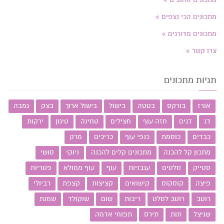
מתכונים הכי נצפים
מתכונים מדורגים
צרו קשר
תגיות מתכונים
אורז
בורקס
בטטה
בישול
בישול ארוך
בצק
גמבה
דג
דגים
חזה עוף
חצילים
טחינה
טיגון
ירקות
כבדים
כוסמת
כנפי עוף
כריכים
מרק
מתכון קל להכנה
מתכונים קלים להכנה
ניוקי
סושי
סטייק
סלטים
עגבניות
עוף
עוף ממולא
פטריות
פיצה
קוסקוס
קישואים
קציצות
קצפת
רביולי
רוטב
רוטב לסלט
ריבות
שום
שוקולד
שמנת
שניצל
תות
תירס
תפוחי אדמה