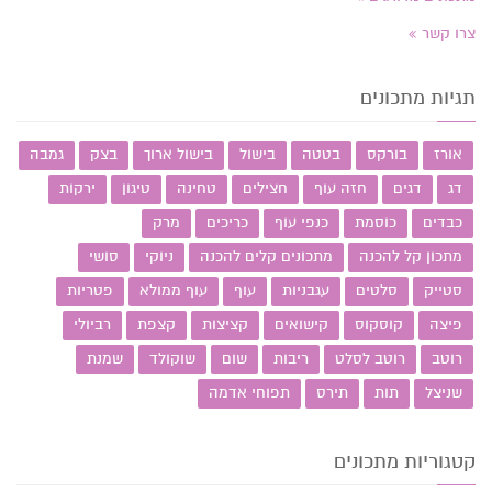
צרו קשר
תגיות מתכונים
אורז
בורקס
בטטה
בישול
בישול ארוך
בצק
גמבה
דג
דגים
חזה עוף
חצילים
טחינה
טיגון
ירקות
כבדים
כוסמת
כנפי עוף
כריכים
מרק
מתכון קל להכנה
מתכונים קלים להכנה
ניוקי
סושי
סטייק
סלטים
עגבניות
עוף
עוף ממולא
פטריות
פיצה
קוסקוס
קישואים
קציצות
קצפת
רביולי
רוטב
רוטב לסלט
ריבות
שום
שוקולד
שמנת
שניצל
תות
תירס
תפוחי אדמה
קטגוריות מתכונים