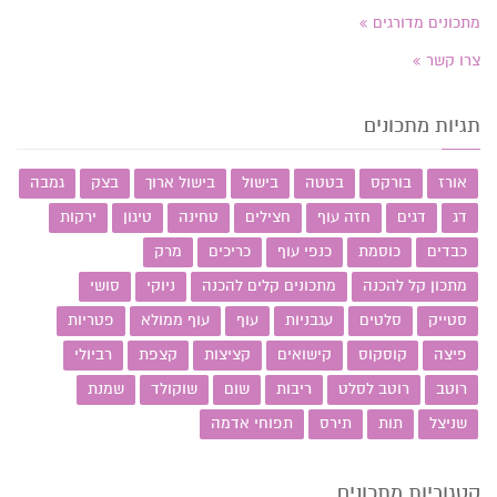
מתכונים מדורגים
צרו קשר
תגיות מתכונים
אורז
בורקס
בטטה
בישול
בישול ארוך
בצק
גמבה
דג
דגים
חזה עוף
חצילים
טחינה
טיגון
ירקות
כבדים
כוסמת
כנפי עוף
כריכים
מרק
מתכון קל להכנה
מתכונים קלים להכנה
ניוקי
סושי
סטייק
סלטים
עגבניות
עוף
עוף ממולא
פטריות
פיצה
קוסקוס
קישואים
קציצות
קצפת
רביולי
רוטב
רוטב לסלט
ריבות
שום
שוקולד
שמנת
שניצל
תות
תירס
תפוחי אדמה
קטגוריות מתכונים