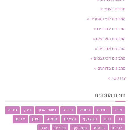
חברים באתר
מתכונים לפי קטגוריה
מתכונים אחרונים
מתכונים מועדפים
מתכונים אהובים
מתכונים הכי נצפים
מתכונים מדורגים
צרו קשר
תגיות מתכונים
אורז
בורקס
בטטה
בישול
בישול ארוך
בצק
גמבה
דג
דגים
חזה עוף
חצילים
טחינה
טיגון
ירקות
כבדים
כוסמת
כנפי עוף
כריכים
מרק