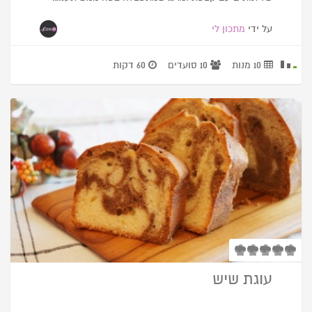
על ידי
מתכון לי
10 מנות
10 סועדים
60 דקות
עוגת שיש