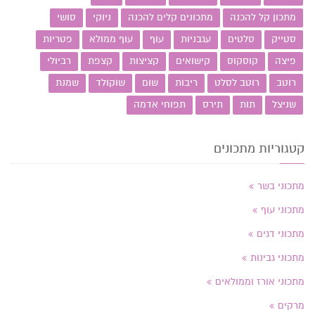
מתכון קל להכנה
מתכונים קלים להכנה
ניוקי
סושי
סטייק
סלטים
עגבניות
עוף
עוף ממולא
פטריות
פיצה
קוסקוס
קישואים
קציצות
קצפת
רביולי
רוטב
רוטב לסלט
ריבות
שום
שוקולד
שמנת
שניצל
תות
תירס
תפוחי אדמה
קטגוריות מתכונים
מתכוני בשר
מתכוני עוף
מתכוני דגים
מתכוני גבינות
מתכוני אורז וממולאים
מרקים