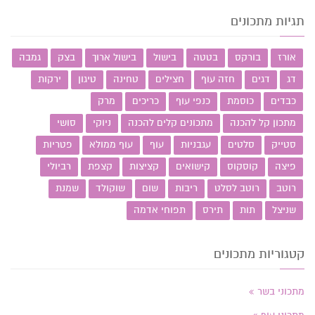
תגיות מתכונים
אורז
בורקס
בטטה
בישול
בישול ארוך
בצק
גמבה
דג
דגים
חזה עוף
חצילים
טחינה
טיגון
ירקות
כבדים
כוסמת
כנפי עוף
כריכים
מרק
מתכון קל להכנה
מתכונים קלים להכנה
ניוקי
סושי
סטייק
סלטים
עגבניות
עוף
עוף ממולא
פטריות
פיצה
קוסקוס
קישואים
קציצות
קצפת
רביולי
רוטב
רוטב לסלט
ריבות
שום
שוקולד
שמנת
שניצל
תות
תירס
תפוחי אדמה
קטגוריות מתכונים
מתכוני בשר