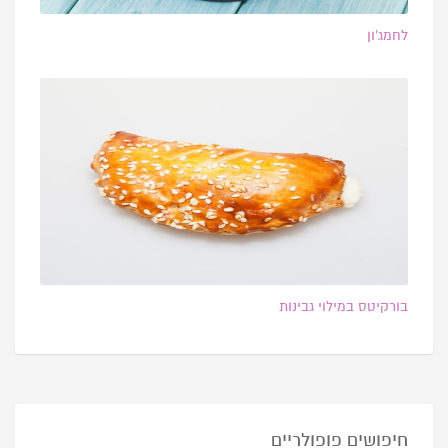
לחמג’ון
בורקיטס במילוי גבינות
חיפושים פופולריים