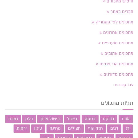
חיפוש מתכונים
חברים באתר
מתכונים לפי קטגוריה
מתכונים אחרונים
מתכונים מועדפים
מתכונים אהובים
מתכונים הכי נצפים
מתכונים מדורגים
צרו קשר
תגיות מתכונים
אורז
בורקס
בטטה
בישול
בישול ארוך
בצק
גמבה
דג
דגים
חזה עוף
חצילים
טחינה
טיגון
ירקות
כבדים
כוסמת
כנפי עוף
כריכים
מרק