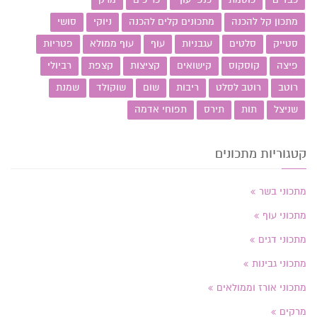
מתכון קל להכנה
מתכונים קלים להכנה
ניוקי
סושי
סטייק
סלטים
עגבניות
עוף
עוף ממולא
פטריות
פיצה
קוסקוס
קישואים
קציצות
קצפת
רביולי
רוטב
רוטב לסלט
ריבות
שום
שוקולד
שמנת
שניצל
תות
תירס
תפוחי אדמה
קטגוריות מתכונים
מתכוני בשר
מתכוני עוף
מתכוני דגים
מתכוני גבינות
מתכוני אורז וממולאים
מרקים