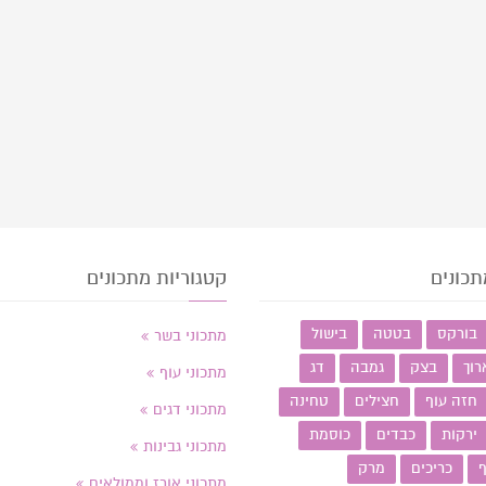
תכונים
קטגוריות מתכונים
בורקס
בטטה
בישול
מתכוני בשר
רוך
בצק
גמבה
דג
מתכוני עוף
חזה עוף
חצילים
טחינה
מתכוני דגים
ירקות
כבדים
כוסמת
מתכוני גבינות
ף
כריכים
מרק
מתכוני אורז וממולאים