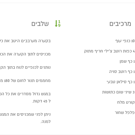
מרכיבים
שלבים
10 כנפי עוף
בקערה מערבבים היטב את כל
4 כפות רוטב צ'ילי חריף מתוק
מכניסים לתוך הקערה את הכנפ
1 כף שמן
נותנים לכנפיים לנוח בתוך ה
1 כף רוטב סויה
מחממים תנור לחום של 180 מעלות
1 כף סילאן טבעי
3 שיני שום כתושות
במגש גדול מסדרים את כל הכנ
ל 45 דקות.
קורט מלח
פלפל שחור
ניתן לפני שמכניסים את המגש
למנה.