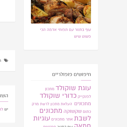
עוף בתנור עם תפוחי אדמה הכי
פשוט שיש
ת
חיפושים פופולריים
עוגת שוקולד
מתכון
כדורי שוקולד
השאר
לפנקייק
מתכונים
מרק
העלאת מתכון
לרשת
מתכונים
יש
לה
שקשוקה
כתום
לשבת
עוגיות
אתר
מתכונים
חמאה
פחזניות
עוף בתנור