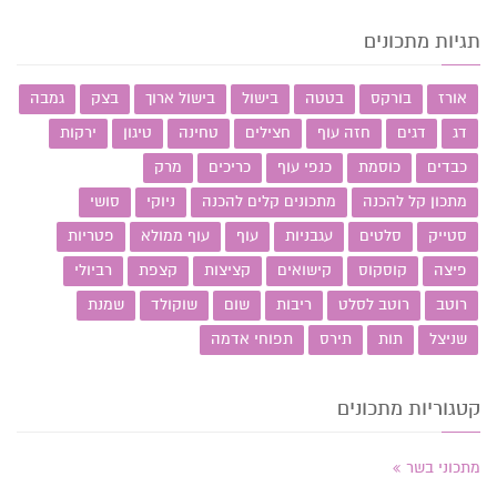
תגיות מתכונים
אורז
בורקס
בטטה
בישול
בישול ארוך
בצק
גמבה
דג
דגים
חזה עוף
חצילים
טחינה
טיגון
ירקות
כבדים
כוסמת
כנפי עוף
כריכים
מרק
מתכון קל להכנה
מתכונים קלים להכנה
ניוקי
סושי
סטייק
סלטים
עגבניות
עוף
עוף ממולא
פטריות
פיצה
קוסקוס
קישואים
קציצות
קצפת
רביולי
רוטב
רוטב לסלט
ריבות
שום
שוקולד
שמנת
שניצל
תות
תירס
תפוחי אדמה
קטגוריות מתכונים
מתכוני בשר