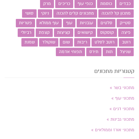
כבדים
כוסמת
כנפי עוף
כריכים
מרק
מתכון קל להכנה
מתכונים קלים להכנה
ניוקי
סושי
סטייק
סלטים
עגבניות
עוף
עוף ממולא
פטריות
פיצה
קוסקוס
קישואים
קציצות
קצפת
רביולי
רוטב
רוטב לסלט
ריבות
שום
שוקולד
שמנת
שניצל
תות
תירס
תפוחי אדמה
קטגוריות מתכונים
מתכוני בשר
מתכוני עוף
מתכוני דגים
מתכוני גבינות
מתכוני אורז וממולאים