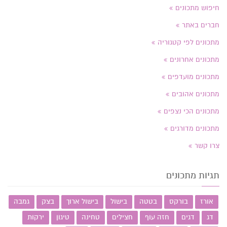
חיפוש מתכונים
חברים באתר
מתכונים לפי קטגוריה
מתכונים אחרונים
מתכונים מועדפים
מתכונים אהובים
מתכונים הכי נצפים
מתכונים מדורגים
צרו קשר
תגיות מתכונים
אורז
בורקס
בטטה
בישול
בישול ארוך
בצק
גמבה
דג
דגים
חזה עוף
חצילים
טחינה
טיגון
ירקות