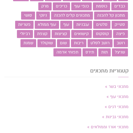
כבדים
כוסמת
כנפי עוף
כריכים
מרק
מתכון קל להכנה
מתכונים קלים להכנה
ניוקי
סושי
סטייק
סלטים
עגבניות
עוף
עוף ממולא
פטריות
פיצה
קוסקוס
קישואים
קציצות
קצפת
רביולי
רוטב
רוטב לסלט
ריבות
שום
שוקולד
שמנת
שניצל
תות
תירס
תפוחי אדמה
קטגוריות מתכונים
מתכוני בשר
מתכוני עוף
מתכוני דגים
מתכוני גבינות
מתכוני אורז וממולאים