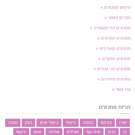
חיפוש מתכונים
חברים באתר
מתכונים לפי קטגוריה
מתכונים אחרונים
מתכונים מועדפים
מתכונים אהובים
מתכונים הכי נצפים
מתכונים מדורגים
צרו קשר
תגיות מתכונים
אורז
בורקס
בטטה
בישול
בישול ארוך
בצק
גמבה
דג
דגים
חזה עוף
חצילים
טחינה
טיגון
ירקות