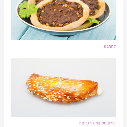
לחמג’ון
בורקיטס במילוי גבינות