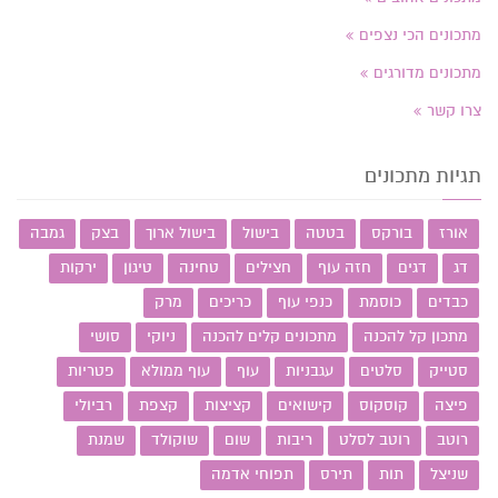
מתכונים הכי נצפים
מתכונים מדורגים
צרו קשר
תגיות מתכונים
אורז
בורקס
בטטה
בישול
בישול ארוך
בצק
גמבה
דג
דגים
חזה עוף
חצילים
טחינה
טיגון
ירקות
כבדים
כוסמת
כנפי עוף
כריכים
מרק
מתכון קל להכנה
מתכונים קלים להכנה
ניוקי
סושי
סטייק
סלטים
עגבניות
עוף
עוף ממולא
פטריות
פיצה
קוסקוס
קישואים
קציצות
קצפת
רביולי
רוטב
רוטב לסלט
ריבות
שום
שוקולד
שמנת
שניצל
תות
תירס
תפוחי אדמה