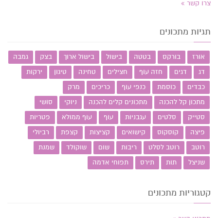
צרו קשר
תגיות מתכונים
אורז
בורקס
בטטה
בישול
בישול ארוך
בצק
גמבה
דג
דגים
חזה עוף
חצילים
טחינה
טיגון
ירקות
כבדים
כוסמת
כנפי עוף
כריכים
מרק
מתכון קל להכנה
מתכונים קלים להכנה
ניוקי
סושי
סטייק
סלטים
עגבניות
עוף
עוף ממולא
פטריות
פיצה
קוסקוס
קישואים
קציצות
קצפת
רביולי
רוטב
רוטב לסלט
ריבות
שום
שוקולד
שמנת
שניצל
תות
תירס
תפוחי אדמה
קטגוריות מתכונים