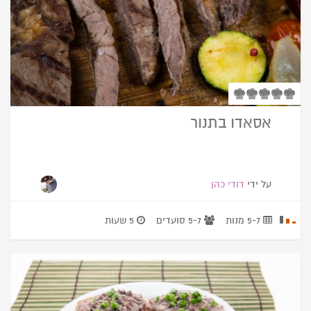
אסאדו בתנור
על ידי
דודי כהן
5-7 מנות
5-7 סועדים
5 שעות