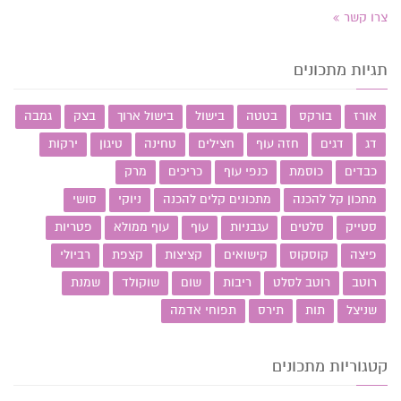
צרו קשר
תגיות מתכונים
אורז
בורקס
בטטה
בישול
בישול ארוך
בצק
גמבה
דג
דגים
חזה עוף
חצילים
טחינה
טיגון
ירקות
כבדים
כוסמת
כנפי עוף
כריכים
מרק
מתכון קל להכנה
מתכונים קלים להכנה
ניוקי
סושי
סטייק
סלטים
עגבניות
עוף
עוף ממולא
פטריות
פיצה
קוסקוס
קישואים
קציצות
קצפת
רביולי
רוטב
רוטב לסלט
ריבות
שום
שוקולד
שמנת
שניצל
תות
תירס
תפוחי אדמה
קטגוריות מתכונים