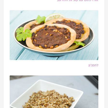
לחמג’ון