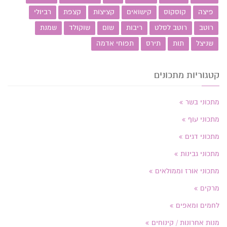
פיצה
קוסקוס
קישואים
קציצות
קצפת
רביולי
רוטב
רוטב לסלט
ריבות
שום
שוקולד
שמנת
שניצל
תות
תירס
תפוחי אדמה
קטגוריות מתכונים
מתכוני בשר
מתכוני עוף
מתכוני דגים
מתכוני גבינות
מתכוני אורז וממולאים
מרקים
לחמים ומאפים
מנות אחרונות / קינוחים