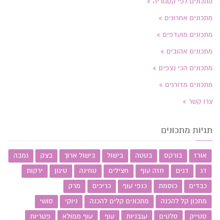
מתכונים לפי קטגוריה
מתכונים אחרונים
מתכונים מועדפים
מתכונים אהובים
מתכונים הכי נצפים
מתכונים מדורגים
צרו קשר
תגיות מתכונים
אורז
בורקס
בטטה
בישול
בישול ארוך
בצק
גמבה
דג
דגים
חזה עוף
חצילים
טחינה
טיגון
ירקות
כבדים
כוסמת
כנפי עוף
כריכים
מרק
מתכון קל להכנה
מתכונים קלים להכנה
ניוקי
סושי
סטייק
סלטים
עגבניות
עוף
עוף ממולא
פטריות