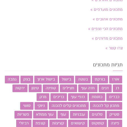
מתכונים מועדפים
מתכונים אהובים
מתכונים הכי נצפים
מתכונים מדורגים
צרו קשר
תגיות מתכונים
אורז
בורקס
בטטה
בישול
בישול ארוך
בצק
גמבה
דג
דגים
חזה עוף
חצילים
טחינה
טיגון
ירקות
כבדים
כוסמת
כנפי עוף
כריכים
מרק
מתכון קל להכנה
מתכונים קלים להכנה
ניוקי
סושי
סטייק
סלטים
עגבניות
עוף
עוף ממולא
פטריות
פיצה
קוסקוס
קישואים
קציצות
קצפת
רביולי