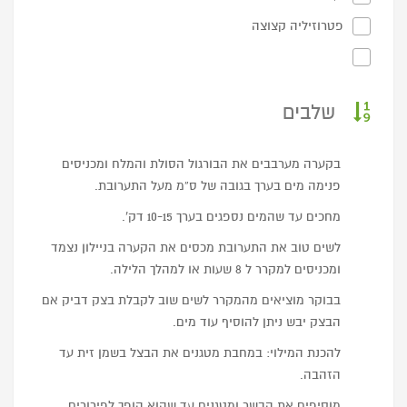
פטרוזיליה קצוצה
שלבים
בקערה מערבבים את הבורגול הסולת והמלח ומכניסים
פנימה מים בערך בגובה של ס”מ מעל התערובת.
מחכים עד שהמים נספגים בערך 10-15 דק’.
לשים טוב את התערובת מכסים את הקערה בניילון נצמד
ומכניסים למקרר ל 8 שעות או למהלך הלילה.
בבוקר מוציאים מהמקרר לשים שוב לקבלת בצק דביק אם
הבצק יבש ניתן להוסיף עוד מים.
להכנת המילוי: במחבת מטגנים את הבצל בשמן זית עד
הזהבה.
מוסיפים את הבשר ומטגנים עד שהוא הופך לפירורים