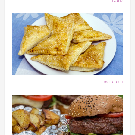
לחמג’ון
בורקס בשר