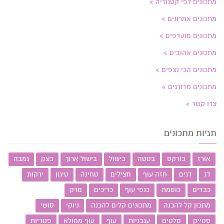
מתכונים לפי קטגוריה
מתכונים אחרונים
מתכונים מועדפים
מתכונים אהובים
מתכונים הכי נצפים
מתכונים מדורגים
צרו קשר
תגיות מתכונים
אורז
בורקס
בטטה
בישול
בישול ארוך
בצק
גמבה
דג
דגים
חזה עוף
חצילים
טחינה
טיגון
ירקות
כבדים
כוסמת
כנפי עוף
כריכים
מרק
מתכון קל להכנה
מתכונים קלים להכנה
ניוקי
סושי
סטייק
סלטים
עגבניות
עוף
עוף ממולא
פטריות