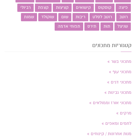
פיצה
קוסקוס
קישואים
קציצות
קצפת
רביולי
רוטב
רוטב לסלט
ריבות
שום
שוקולד
שמנת
שניצל
תות
תירס
תפוחי אדמה
קטגוריות מתכונים
מתכוני בשר
מתכוני עוף
מתכוני דגים
מתכוני גבינות
מתכוני אורז וממולאים
מרקים
לחמים ומאפים
מנות אחרונות / קינוחים