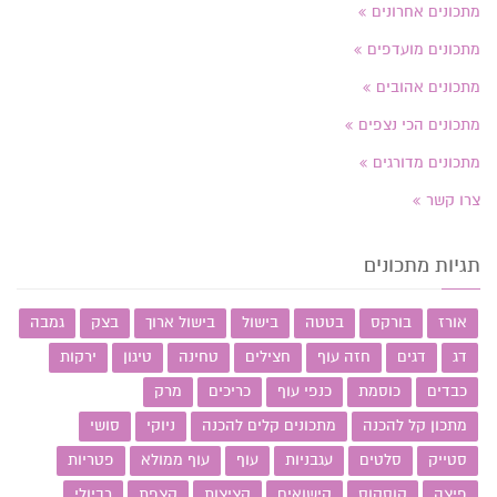
מתכונים אחרונים
מתכונים מועדפים
מתכונים אהובים
מתכונים הכי נצפים
מתכונים מדורגים
צרו קשר
תגיות מתכונים
אורז
בורקס
בטטה
בישול
בישול ארוך
בצק
גמבה
דג
דגים
חזה עוף
חצילים
טחינה
טיגון
ירקות
כבדים
כוסמת
כנפי עוף
כריכים
מרק
מתכון קל להכנה
מתכונים קלים להכנה
ניוקי
סושי
סטייק
סלטים
עגבניות
עוף
עוף ממולא
פטריות
פיצה
קוסקוס
קישואים
קציצות
קצפת
רביולי