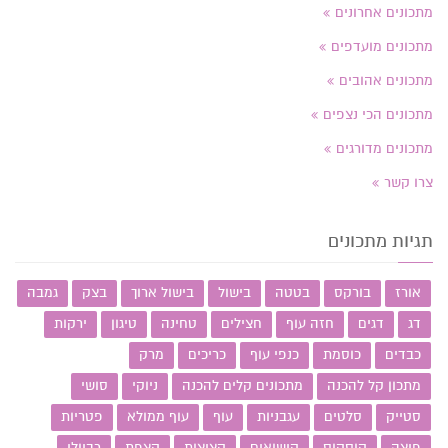
מתכונים אחרונים
מתכונים מועדפים
מתכונים אהובים
מתכונים הכי נצפים
מתכונים מדורגים
צרו קשר
תגיות מתכונים
אורז
בורקס
בטטה
בישול
בישול ארוך
בצק
גמבה
דג
דגים
חזה עוף
חצילים
טחינה
טיגון
ירקות
כבדים
כוסמת
כנפי עוף
כריכים
מרק
מתכון קל להכנה
מתכונים קלים להכנה
ניוקי
סושי
סטייק
סלטים
עגבניות
עוף
עוף ממולא
פטריות
פיצה
קוסקוס
קישואים
קציצות
קצפת
רביולי